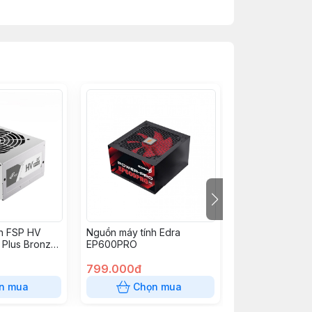
h FSP HV
Nguồn máy tính Edra
Nguồn máy tính 
Plus Bronze
EP600PRO
750W CX750 80
 (màu trắng)
Bronze (CP-90
799.000đ
1.950.000đ
n mua
Chọn mua
Chọn