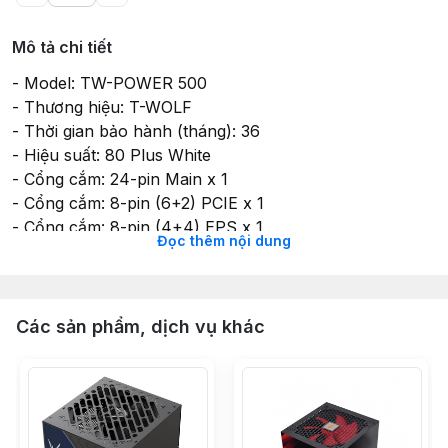
Mô tả chi tiết
- Model: TW-POWER 500
- Thương hiệu: T-WOLF
- Thời gian bảo hành (tháng): 36
- Hiệu suất: 80 Plus White
- Cổng cắm: 24-pin Main x 1
- Cổng cắm: 8-pin (6+2) PCIE x 1
- Cổng cắm: 8-pin (4+4) EPS x 1
Đọc thêm nội dung
- Cổng cắm: SATA x 4
- Cổng cắm: Molex x 2
- Công suất tiêu thụ: 450 W
- Quạt làm mát: 1 x 120 mm
Các sản phẩm, dịch vụ khác