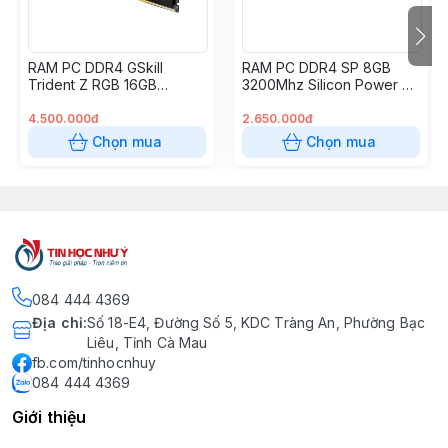
RAM PC DDR4 GSkill
RAM PC DDR4 SP 8GB
Trident Z RGB 16GB
3200Mhz Silicon Power X-
3600MHz F4-3600C18S-
Power Pulse Gaming
16GTZR
4.500.000đ
2.650.000đ
Chọn mua
Chọn mua
084 444 4369
Địa chỉ
:
Số 18-E4, Đường Số 5, KDC Tràng An, Phường Bạc
Liêu, Tỉnh Cà Mau
fb.com/tinhocnhuy
084 444 4369
Giới thiệu