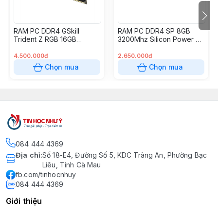
RAM PC DDR4 GSkill
RAM PC DDR4 SP 8GB
Trident Z RGB 16GB
3200Mhz Silicon Power X-
3600MHz F4-3600C18S-
Power Pulse Gaming
16GTZR
4.500.000đ
2.650.000đ
Chọn mua
Chọn mua
084 444 4369
Địa chỉ
:
Số 18-E4, Đường Số 5, KDC Tràng An, Phường Bạc
Liêu, Tỉnh Cà Mau
fb.com/tinhocnhuy
084 444 4369
Giới thiệu