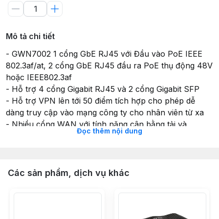
Mô tả chi tiết
- GWN7002 1 cổng GbE RJ45 với Đầu vào PoE IEEE
802.3af/at, 2 cổng GbE RJ45 đầu ra PoE thụ động 48V
hoặc IEEE802.3af
- Hỗ trợ 4 cổng Gigabit RJ45 và 2 cổng Gigabit SFP
- Hỗ trợ VPN lên tới 50 điểm tích hợp cho phép dễ
dàng truy cập vào mạng công ty cho nhân viên từ xa
- Nhiều cổng WAN với tính năng cân bằng tải và
Đọc thêm nội dung
chuyển đổi dự phòng để tối đa hóa độ tin cậy của kết
nối
- Các tính năng tường lửa phong phú bao gồm DDNS,
chuyển tiếp cổng, DMZ, UPnP, Anti-Dos, quy tắc lưu
Các sản phẩm, dịch vụ khác
lượng, NAT và ALG
- Hỗ trợ giám sát ứng dụng/giao thức và thống kê lưu
lượng với Deep Packet Inspection (DPI)
- QoS nâng cao để đảm bảo hiệu suất thời gian thực