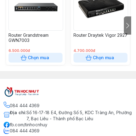
của các ứng dụng có độ trễ thấp
- Hỗ trợ ứng dụng, URL, DNS và lọc nội dung web để
chặn truy cập từ nội dung không an toàn
- Bộ điều khiển nhúng có thể tự quản lý và tối đa 100
Router Grandstream
Router Draytek Vigor 2927
GWN AP; GWN.Cloud cung cấp nền tảng quản lý đám
GWN7003
mây miễn phí cho các bộ định tuyến và GWN AP
không giới hạn
6.500.000đ
4.700.000đ
Chọn mua
Chọn mua
084 444 4369
Địa chỉ
:
Số 16-17-18 E4, Đường Số 5, KDC Tràng An, Phường
7, Bạc Liêu - Thành phố Bạc Liêu
fb.com/tinhocnhuy
084 444 4369