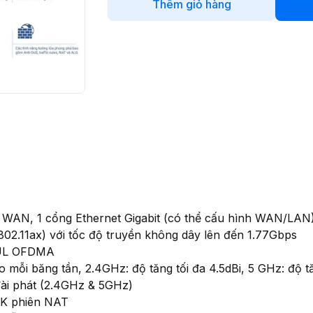
Thêm giỏ hàng
it WAN, 1 cổng Ethernet Gigabit (có thể cấu hình WAN/LAN)
802.11ax) với tốc độ truyền không dây lên đến 1.77Gbps
/UL OFDMA
ho mỗi băng tần, 2.4GHz: độ tăng tối đa 4.5dBi, 5 GHz: độ t
đài phát (2.4GHz & 5GHz)
0K phiên NAT