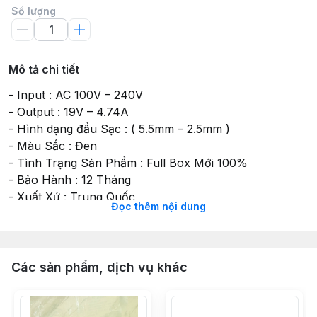
Số lượng
Mô tả chi tiết
- Input : AC 100V – 240V
- Output : 19V – 4.74A
- Hình dạng đầu Sạc : ( 5.5mm – 2.5mm )
- Màu Sắc : Đen
- Tình Trạng Sản Phẩm : Full Box Mới 100%
- Bảo Hành : 12 Tháng
- Xuất Xứ : Trung Quốc
Đọc thêm nội dung
- Bộ Sản Phẩm Bao Gồm : Hộp Đựng, Thân Sạc , Dây
Nguồn.
- Cục Sạc Bamba 19V – 4.74A Cho Laptop Asus
K40,K42,K43,K45,K46,K55,K52,K56,K53,K56,S500C,F80
Các sản phẩm, dịch vụ khác
-
X402,X401,X452,X552,X451,X551,TP500,TP550,TP501,K
G230,G430,G450,G455,G460,Y480,V480,