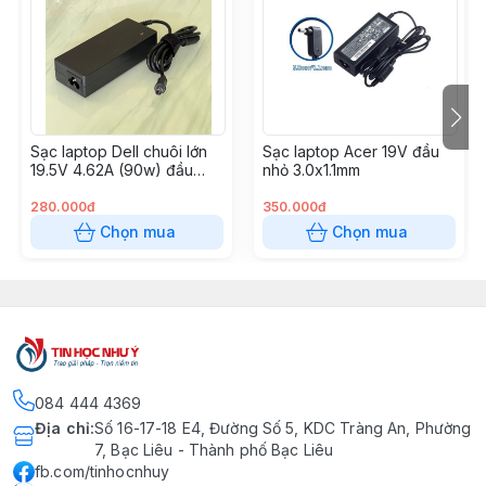
G550,G655,B560,Z560,Z580,G580,Z565,B570,G570,Z570
U400,U405,L840,L40A,L40B,S40B,C40A,C40B,A40AC,
B,L50D-B,L55B-L55D,
A200,A205,M200,A300,A305,L300,M300,P200,P205,P3
P300,
Sạc laptop Dell chuôi lớn
Sạc laptop Acer 19V đầu
P305,L350,L355,L350,L355D,P500,P505,L505,L550,L55
19.5V 4.62A (90w) đầu
nhỏ 3.0x1.1mm
7.4*5.0mm
280.000đ
350.000đ
Chọn mua
Chọn mua
084 444 4369
Địa chỉ
:
Số 16-17-18 E4, Đường Số 5, KDC Tràng An, Phường
7, Bạc Liêu - Thành phố Bạc Liêu
fb.com/tinhocnhuy