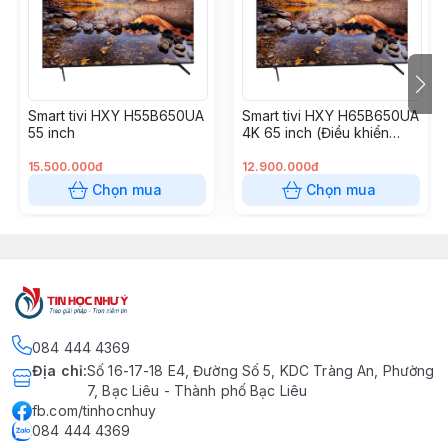
(Ăng-ten)
+ Dữ liệu: 2x USB
+ Mạng: 1x RJ45 (LAN), Wi-Fi
+ Xuất âm thanh: 1x Coaxial, 1x Đầu ra tai nghe
Smart tivi HXY H55B650UA
Smart tivi HXY H65B650UA
+ Khác: Bluetooth
55 inch
4K 65 inch (Điều khiển
- Thiết kế & Nguồn điện:
giọng nói)
+ Thiết kế: Lưng kim loại (Metal Back), tản nhiệt tốt
15.500.000đ
12.900.000đ
+ Nguồn điện: Tối đa 55W (Chế độ chờ < 0.5W)
Chọn mua
Chọn mua
084 444 4369
Địa chỉ
:
Số 16-17-18 E4, Đường Số 5, KDC Tràng An, Phường
7, Bạc Liêu - Thành phố Bạc Liêu
fb.com/tinhocnhuy
084 444 4369