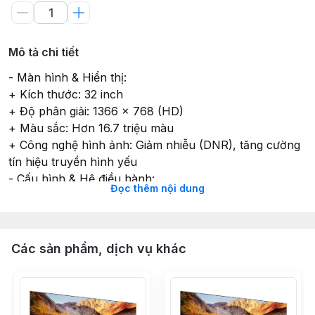
Mô tả chi tiết
- Màn hình & Hiển thị:
+ Kích thước: 32 inch
+ Độ phân giải: 1366 x 768 (HD)
+ Màu sắc: Hơn 16.7 triệu màu
+ Công nghệ hình ảnh: Giảm nhiễu (DNR), tăng cường
tín hiệu truyền hình yếu
- Cấu hình & Hệ điều hành:
Đọc thêm nội dung
+ Hệ điều hành: Android 14
+ Bộ nhớ: RAM 1GB + ROM 8GB
+ Tiện ích: Hỗ trợ điều khiển bằng giọng nói
- Âm thanh:
Các sản phẩm, dịch vụ khác
+ Công nghệ: Dolby Audio
+ Hệ thống loa: 2 loa (Tổng công suất 10W)
- Cổng kết nối & Giao tiếp:
+ Video/Audio: 2x HDMI, 1x AV (Cổng bông sen), 1x RF