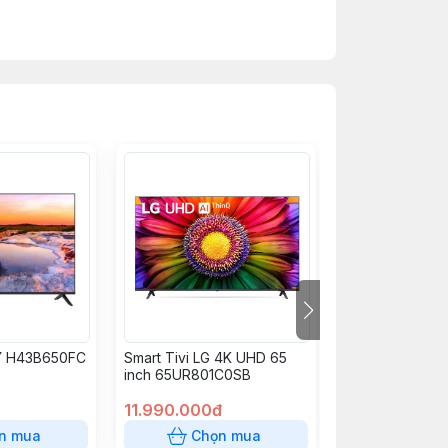
XY H43B650FC
Smart Tivi LG 4K UHD 65
Smart Tivi HX
inch 65UR801C0SB
Full HD 43 inch
remote)
11.990.000đ
4.890.000đ
n mua
Chọn mua
Chọn