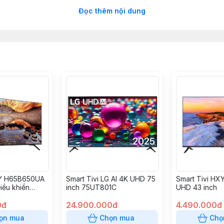
Đọc thêm nội dung
nói, giảm tiếng ồn khi tín hiệu yếu
HXY H65B650UA
Smart Tivi LG AI 4K UHD 75
Smart Tivi H
iều khiển
inch 75UT801C
UHD 43 inch
0đ
24.900.000đ
4.490.000đ
e On, ...
ọn mua
Chọn mua
Chọ