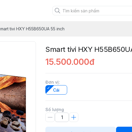
mart tivi HXY H55B650UA 55 inch
Smart tivi HXY H55B650UA
15.500.000đ
Đơn vị
:
Cái
Số lượng