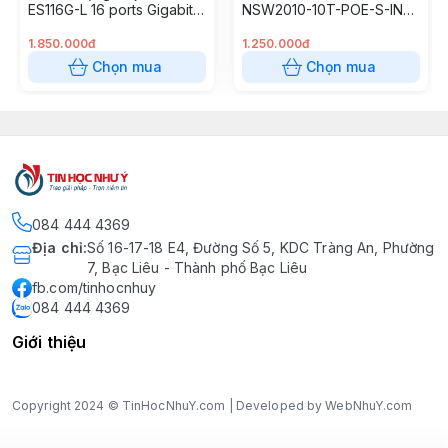
ES116G-L 16 ports Gigabit
NSW2010-10T-POE-S-IN
Unmanaged
(8-Port PoE, 2-Port Uplink)
1.850.000đ
1.250.000đ
Chọn mua
Chọn mua
084 444 4369
Địa chỉ
:
Số 16-17-18 E4, Đường Số 5, KDC Tràng An, Phường
7, Bạc Liêu - Thành phố Bạc Liêu
fb.com/tinhocnhuy
084 444 4369
Giới thiệu
Copyright 2024 © TinHocNhuY.com | Developed by WebNhuY.com