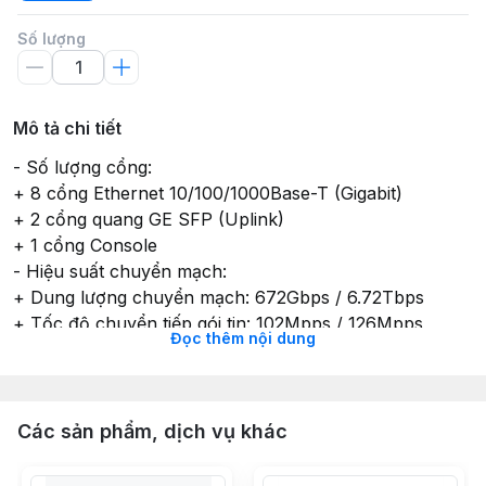
Số lượng
Mô tả chi tiết
- Số lượng cổng:
+ 8 cổng Ethernet 10/100/1000Base-T (Gigabit)
+ 2 cổng quang GE SFP (Uplink)
+ 1 cổng Console
- Hiệu suất chuyển mạch:
+ Dung lượng chuyển mạch: 672Gbps / 6.72Tbps
+ Tốc độ chuyển tiếp gói tin: 102Mpps / 126Mpps
Đọc thêm nội dung
- Công suất tiêu thụ tối đa (toàn bộ thiết bị): ≤150W
- Môi trường hoạt động:
+ Nhiệt độ hoạt động: 0℃～45℃
+ Độ ẩm hoạt động: 5%～95% RH (không ngưng tụ)
Các sản phẩm, dịch vụ khác
- Nhiệt độ lưu trữ: -20℃～70℃
- Chuẩn PoE: IEEE 802.3af/at