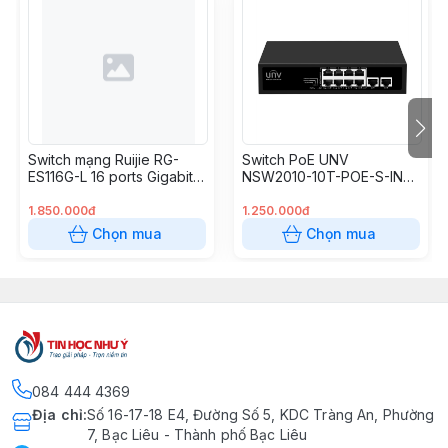
- Công suất PoE đầu ra tối đa: ≤140W
- Trọng lượng (không phụ kiện): ≤1.62kg
- Kích thước (mm): 280 x 180 x 44
Switch mạng Ruijie RG-
Switch PoE UNV
ES116G-L 16 ports Gigabit
NSW2010-10T-POE-S-IN
Unmanaged
(8-Port PoE, 2-Port Uplink)
1.850.000đ
1.250.000đ
Chọn mua
Chọn mua
084 444 4369
Địa chỉ
:
Số 16-17-18 E4, Đường Số 5, KDC Tràng An, Phường
7, Bạc Liêu - Thành phố Bạc Liêu