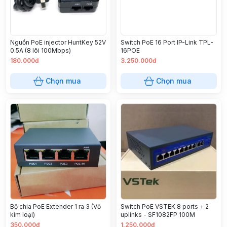
Nguồn PoE injector HuntKey 52V
Switch PoE 16 Port IP-Link TPL-
0.5A (8 lõi 100Mbps)
16POE
180.000đ
3.250.000đ
Chọn mua
Chọn mua
Bộ chia PoE Extender 1 ra 3 (Vỏ
Switch PoE VSTEK 8 ports + 2
kim loại)
uplinks - SF1082FP 100M
350.000đ
1.250.000đ