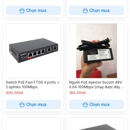
Chọn mua
Chọn mua
Switch PoE Fast FT06 4 ports +
Nguồn PoE injector Sucom 48V
2 uplinks 100Mbps
0.6A 100Mbps (chạy được dây 4
lõi 1236)
990.000đ
180.000đ
Chọn mua
Chọn mua