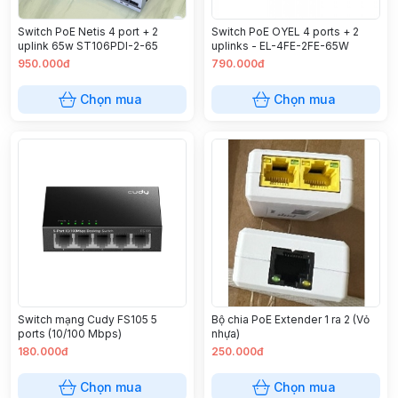
Switch PoE Netis 4 port + 2
Switch PoE OYEL 4 ports + 2
uplink 65w ST106PDI-2-65
uplinks - EL-4FE-2FE-65W
950.000đ
790.000đ
Chọn mua
Chọn mua
Switch mạng Cudy FS105 5
Bộ chia PoE Extender 1 ra 2 (Vỏ
ports (10/100 Mbps)
nhựa)
180.000đ
250.000đ
Chọn mua
Chọn mua