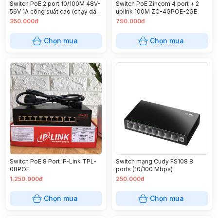
Switch PoE 2 port 10/100M 48V-
Switch PoE Zincom 4 port + 2
56V 1A công suất cao (chạy dây
uplink 100M ZC-4GPOE-2GE
8 lõi 45+ 78-)
350.000đ
790.000đ
Chọn mua
Chọn mua
Switch PoE 8 Port IP-Link TPL-
Switch mạng Cudy FS108 8
08POE
ports (10/100 Mbps)
1.250.000đ
250.000đ
Chọn mua
Chọn mua