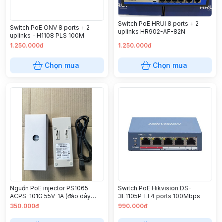
Switch PoE HRUI 8 ports + 2
Switch PoE ONV 8 ports + 2
uplinks HR902-AF-82N
uplinks - H1108 PLS 100M
1.250.000đ
1.250.000đ
Chọn mua
Chọn mua
Nguồn PoE injector PS1065
Switch PoE Hikvision DS-
ACPS-101G 55V-1A (đảo dây
3E1105P-EI 4 ports 100Mbps
Radio 5-7)
350.000đ
990.000đ