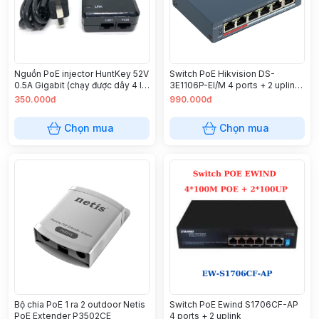
Nguồn PoE injector HuntKey 52V
Switch PoE Hikvision DS-
0.5A Gigabit (chạy được dây 4 lõi
3E1106P-EI/M 4 ports + 2 uplink
1236)
100Mbps
350.000đ
990.000đ
Chọn mua
Chọn mua
Bộ chia PoE 1 ra 2 outdoor Netis
Switch PoE Ewind S1706CF-AP
PoE Extender P3502CE
4 ports + 2 uplink