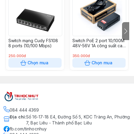
Switch mạng Cudy FS108
Switch PoE 2 port 10/100M
8 ports (10/100 Mbps)
48V-56V 1A công suất cao
(chạy dây 8 lõi 45+ 78-)
250.000đ
350.000đ
Chọn mua
Chọn mua
084 444 4369
Địa chỉ
:
Số 16-17-18 E4, Đường Số 5, KDC Tràng An, Phường
7, Bạc Liêu - Thành phố Bạc Liêu
fb.com/tinhocnhuy