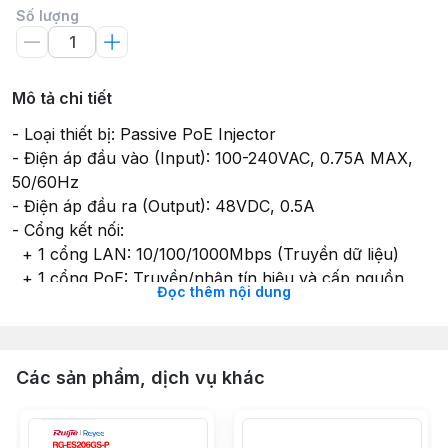
Số lượng
Mô tả chi tiết
- Loại thiết bị: Passive PoE Injector
- Điện áp đầu vào (Input): 100-240VAC, 0.75A MAX,
50/60Hz
- Điện áp đầu ra (Output): 48VDC, 0.5A
- Cổng kết nối:
+ 1 cổng LAN: 10/100/1000Mbps (Truyền dữ liệu)
+ 1 cổng PoE: Truyền/nhận tín hiệu và cấp nguồn
Đọc thêm nội dung
48VDC
- Khả năng tương thích: Các thiết bị hỗ trợ chuẩn PoE
802.3af/at (Camera IP, Access Point, VoIP...)
- Khoảng cách truyền tải: Lên đến 100m
Các sản phẩm, dịch vụ khác
- Lưu ý quan trọng: Tuyệt đối không nối vào các thiết
bị không hỗ trợ nguồn PoE để tránh hỏng hóc.