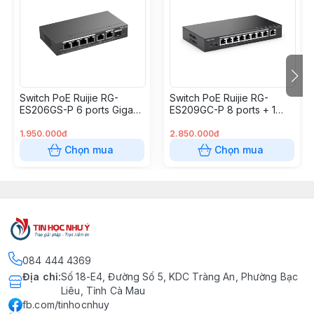
Switch PoE Ruijie RG-
Switch PoE Ruijie RG-
ES206GS-P 6 ports Gigabit
ES209GC-P 8 ports + 1
(4 PoE + 2 uplink RJ45
uplink Gigabit
Gigabit/1 combo SFP)
1.950.000đ
2.850.000đ
Chọn mua
Chọn mua
084 444 4369
Địa chỉ
:
Số 18-E4, Đường Số 5, KDC Tràng An, Phường Bạc
Liêu, Tỉnh Cà Mau
fb.com/tinhocnhuy