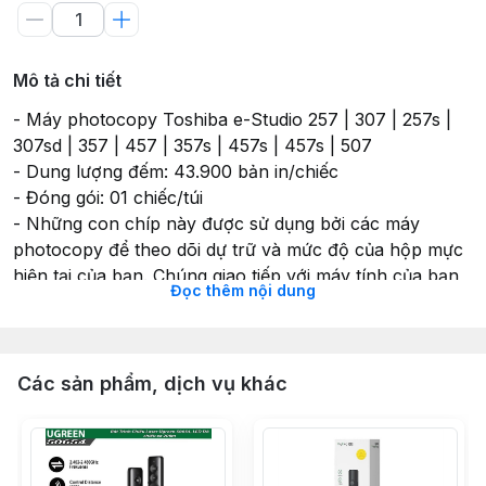
Mô tả chi tiết
- Máy photocopy Toshiba e-Studio 257 | 307 | 257s |
307sd | 357 | 457 | 357s | 457s | 457s | 507
- Dung lượng đếm: 43.900 bản in/chiếc
- Đóng gói: 01 chiếc/túi
- Những con chíp này được sử dụng bởi các máy
photocopy để theo dõi dự trữ và mức độ của hộp mực
hiện tại của bạn. Chúng giao tiếp với máy tính của bạn
Đọc thêm nội dung
để cung cấp các cảnh báo khi mức độ nhất định là đạt
hoặc nếu có vấn đề phát sinh khác.
- Thương hiệu: OEM
Các sản phẩm, dịch vụ khác