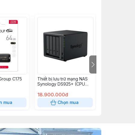
Group C175
Thiết bị lưu trữ mạng NAS
USB Dahua 8GB
Synology DS925+ (CPU
AMD Ryzen V1500B, RAM
4GB, LAN 2x2.5Gbps, 4
18.900.000đ
120.000đ
khay ổ cứng Synology)
n mua
Chọn mua
Chọn