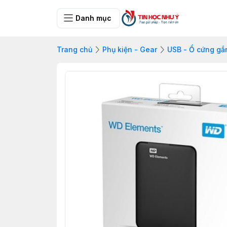
Danh mục
Trang chủ
Phụ kiện - Gear
USB - Ổ cứng gắ