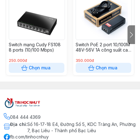
Switch mạng Cudy FS108
Switch PoE 2 port 10/100M
8 ports (10/100 Mbps)
48V-56V 1A công suất cao
(chạy dây 8 lõi 45+ 78-)
250.000đ
350.000đ
Chọn mua
Chọn mua
084 444 4369
Địa chỉ
:
Số 16-17-18 E4, Đường Số 5, KDC Tràng An, Phường
7, Bạc Liêu - Thành phố Bạc Liêu
fb.com/tinhocnhuy